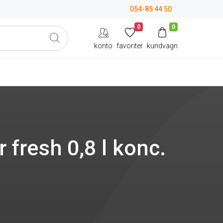
054-85 44 50
0
0
konto
favoriter
kundvagn
 fresh 0,8 l konc.