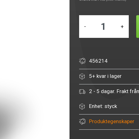
-
+
456214
5+ kvar i lager
2 - 5 dagar. Frakt frå
Enhet: styck
Produktegenskaper