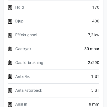
Höjd
170
Djup
400
Effekt gasol
7,2 kw
Gastryck
30 mbar
Gasförbrukning
2x290
Antal/kolli
1 ST
Antal/storpack
5 ST
Ansl in
8 mm