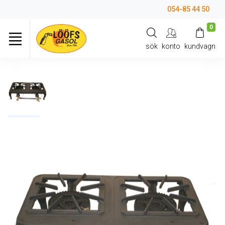
054-85 44 50
0
sök
konto
kundvagn