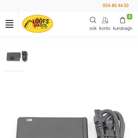
054-85 44 50
0
sök
konto
kundvagn