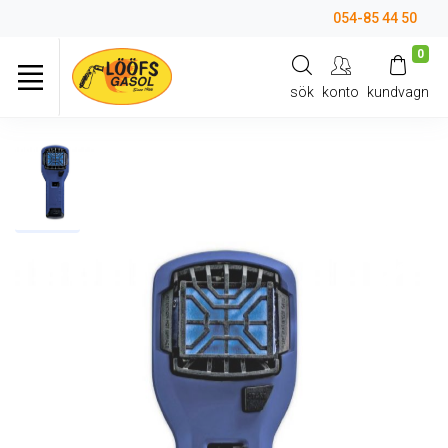
054-85 44 50
0
sök
konto
kundvagn