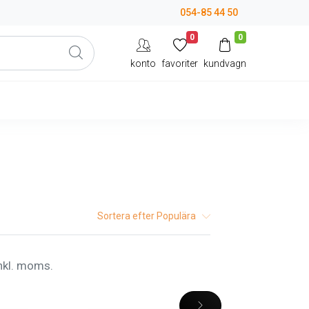
054-85 44 50
0
0
konto
favoriter
kundvagn
Sortera efter
Populära
inkl. moms.