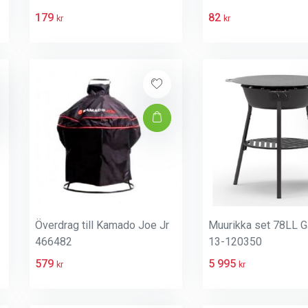
179
82
kr
kr
Överdrag till Kamado Joe Jr
Muurikka set 78LL G
466482
13-120350
579
5 995
kr
kr