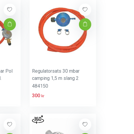
ar Pol
Regulatorsats 30 mbar
.
camping 1,5 m slang 2
slangkl
484150
300
kr