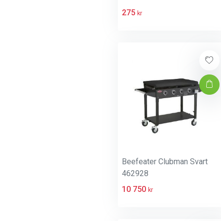
275
kr
Beefeater Clubman Svart
462928
10 750
kr