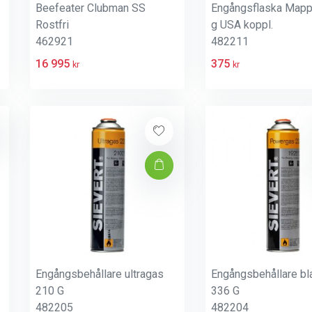
Beefeater Clubman SS
Engångsflaska Map
Rostfri
g USA koppl.
462921
482211
16 995
375
kr
kr
Engångsbehållare ultragas
Engångsbehållare b
210 G
336 G
482205
482204