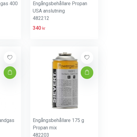
pgas 400
Engångsbehållare Propan
USA anslutning
482212
340
kr
landgas
Engångsbehållare 175 g
Propan mix
482203