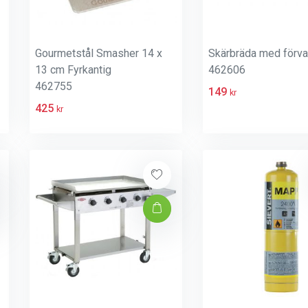
Gourmetstål Smasher 14 x
Skärbräda med förva
13 cm Fyrkantig
462606
462755
149
kr
425
kr