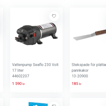
Vattenpump Seaflo 230 Volt
Stekspade för plätta
17 liter
pannkakor
44602207
13-20900
1 590
185
kr
kr