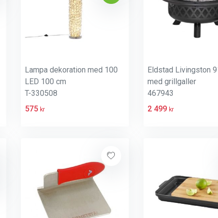
Lampa dekoration med 100
Eldstad Livingston 
LED 100 cm
med grillgaller
T-330508
467943
575
2 499
kr
kr