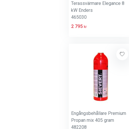
Terassvärmare Elegance 8
kW Enders
465030
2 795
kr
Engångsbehållare Premium
Propan mix 405 gram
482208