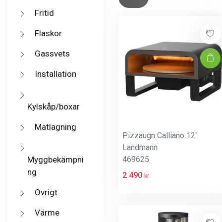
Fritid
Flaskor
Gassvets
Installation
Kylskåp/boxar
Matlagning
Pizzaugn Calliano 12"
Landmann
469625
Myggbekämpni
ng
2 490
kr
Övrigt
Värme