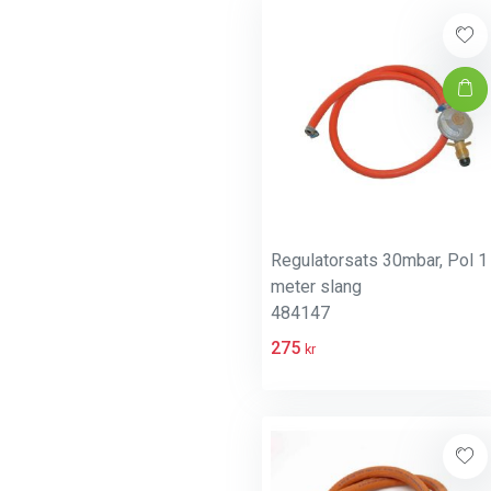
Regulatorsats 30mbar, Pol 1
meter slang
484147
275
kr