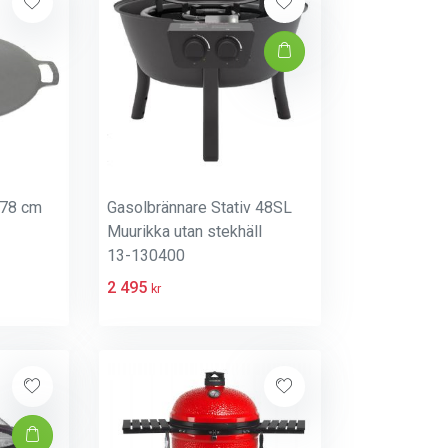
 78 cm
Gasolbrännare Stativ 48SL
Muurikka utan stekhäll
13-130400
2 495
kr