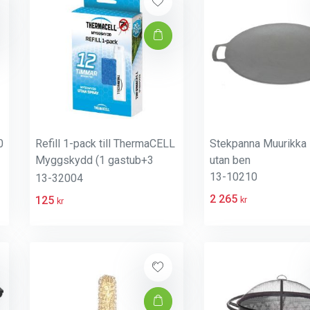
0
Refill 1-pack till ThermaCELL
Stekpanna Muurikka
Myggskydd (1 gastub+3
utan ben
mattor)
13-10210
13-32004
2 265
125
kr
kr