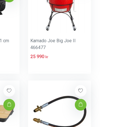
91 cm
Kamado Joe Big Joe II
466477
25 990
kr