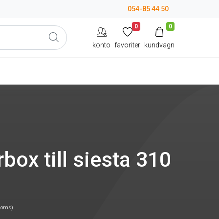
054-85 44 50
0
0
konto
favoriter
kundvagn
box till siesta 310
moms)