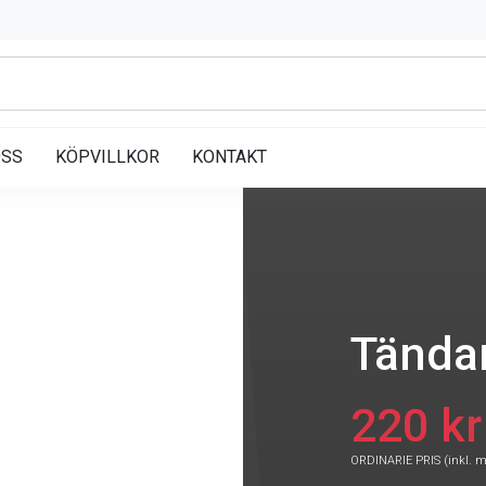
OSS
KÖPVILLKOR
KONTAKT
Tändar
220 kr
ORDINARIE PRIS (inkl. 