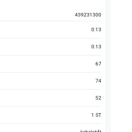
439231300
0.13
0.13
67
74
52
1 ST